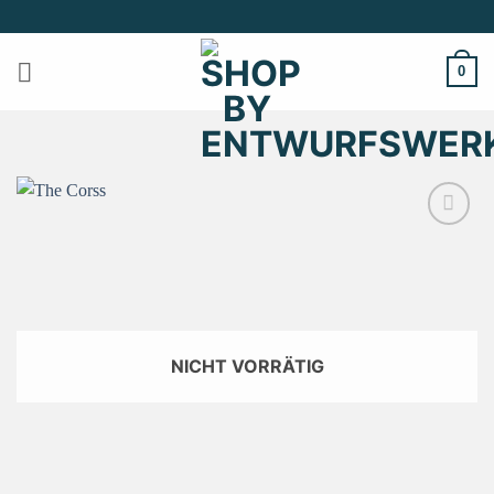
Zum
Inhalt
springen
0
Zu
Wunschliste
hinzufügen
NICHT VORRÄTIG