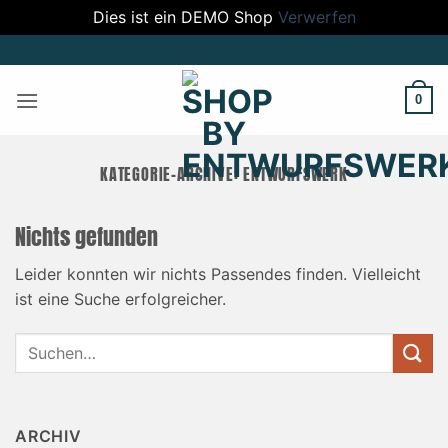
Dies ist ein DEMO Shop
Verwerfen
Zum
Inhalt
springen
0
KATEGORIE-ARCHIVE:
ENTWURFSWERK
Nichts gefunden
Leider konnten wir nichts Passendes finden. Vielleicht
ist eine Suche erfolgreicher.
ARCHIV