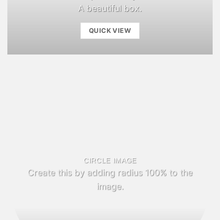
A beautiful box.
QUICK VIEW
CIRCLE IMAGE
Create this by adding radius 100% to the
image.