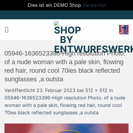
Dies ist ein DEMO Shop
Verwerfen
Zum
Inhalt
springen
05946-1636523396-High resolution Photo.
of a nude woman with a pale skin, flowing
red hair, round cool 70ies black reflected
sunglasses ,a outsta
Veröffentlicht
23. Februar 2023
bei
512 × 512
in
05946-1636523396-High resolution Photo. of a nude
woman with a pale skin, flowing red hair, round cool
70ies black reflected sunglasses ,a outsta