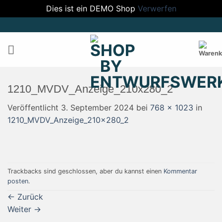
Dies ist ein DEMO Shop
Verwerfen
Zum
Inhalt
springen
1210_MVDV_Anzeige_210x280_2
Veröffentlicht
3. September 2024
bei
768 × 1023
in
1210_MVDV_Anzeige_210x280_2
Trackbacks sind geschlossen, aber du kannst einen
Kommentar
posten
.
←
Zurück
Weiter
→