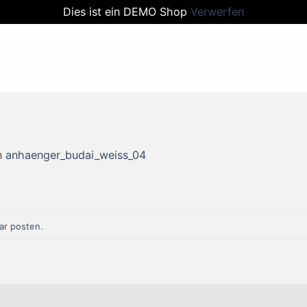
Dies ist ein DEMO Shop
Verwerfen
n
anhaenger_budai_weiss_04
r posten
.