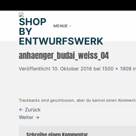
Zum
Inhalt
MENUE
springen
anhaenger_budai_weiss_04
Veröffentlicht
10. Oktober 2016
bei
1500 × 1909
i
Trackbacks sind geschlossen, aber du kannst einen
Kommenta
←
Zurück
Weiter
→
Schreibe einen Kommentar