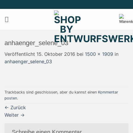
Zum
Inhalt
springen
anhaenger_selene_03
Veröffentlicht
15. Oktober 2016
bei
1500 × 1909
in
anhaenger_selene_03
Trackbacks sind geschlossen, aber du kannst einen
Kommentar
posten
.
←
Zurück
Weiter
→
Schreibe einen Kommentar