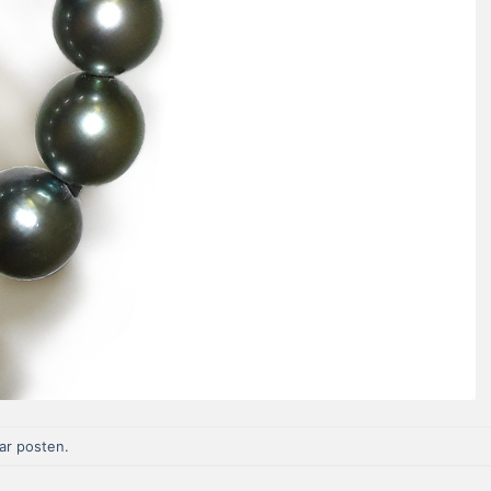
r posten
.