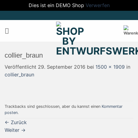
Dies ist ein DEMO Shop
Verwerfen
Zum
Inhalt
springen
collier_braun
Veröffentlicht
29. September 2016
bei
1500 × 1909
in
collier_braun
Trackbacks sind geschlossen, aber du kannst einen
Kommentar
posten
.
←
Zurück
Weiter
→