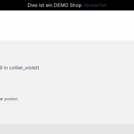
Dies ist ein DEMO Shop
Verwerfen
9
in
collier_violett
r posten
.