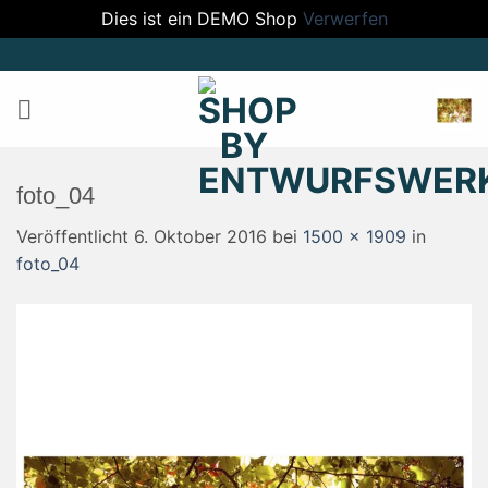
Dies ist ein DEMO Shop
Verwerfen
Zum
Inhalt
springen
foto_04
Veröffentlicht
6. Oktober 2016
bei
1500 × 1909
in
foto_04