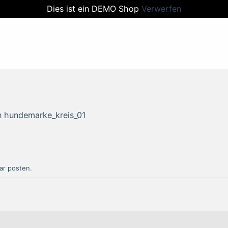
Dies ist ein DEMO Shop
Verwerfen
n
hundemarke_kreis_01
r posten
.