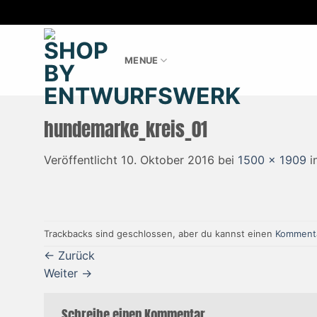
Zum
Inhalt
MENUE
springen
hundemarke_kreis_01
Veröffentlicht
10. Oktober 2016
bei
1500 × 1909
i
Trackbacks sind geschlossen, aber du kannst einen
Kommenta
←
Zurück
Weiter
→
Schreibe einen Kommentar