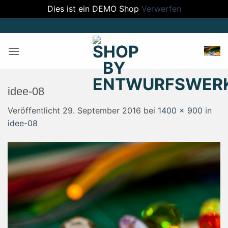
Dies ist ein DEMO Shop
Verwerfen
Zum
Inhalt
springen
idee-08
Veröffentlicht
29. September 2016
bei
1400 × 900
in
idee-08