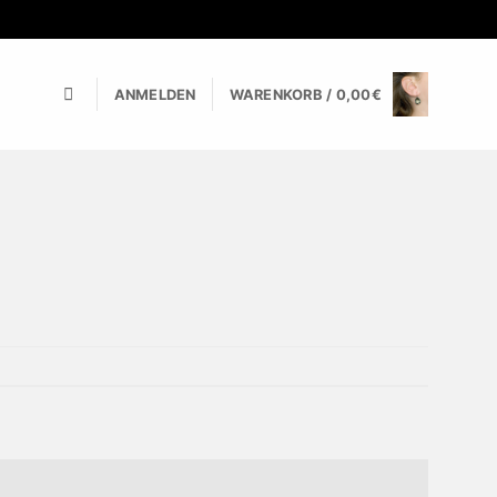
ANMELDEN
WARENKORB /
0,00
€