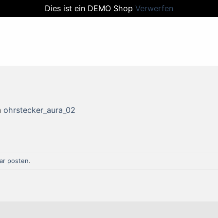
Dies ist ein DEMO Shop
Verwerfen
n
ohrstecker_aura_02
r posten
.