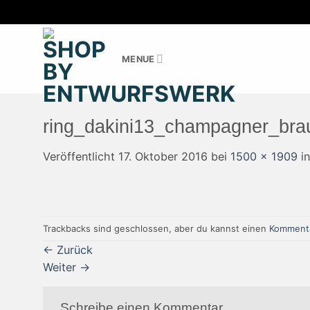
Zum
Inhalt
MENUE
springen
ring_dakini13_champagner_bra
Veröffentlicht
17. Oktober 2016
bei
1500 × 1909
i
Trackbacks sind geschlossen, aber du kannst einen
Kommenta
←
Zurück
Weiter
→
Schreibe einen Kommentar