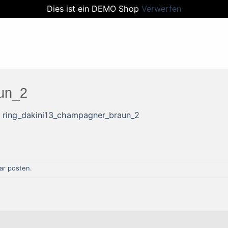
Dies ist ein DEMO Shop
Verwerfen
un_2
n
ring_dakini13_champagner_braun_2
r posten
.