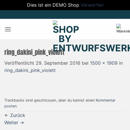
Dies ist ein DEMO Shop
Verwerfen
Zum
Inhalt
springen
ring_dakini_pink_violett
Veröffentlicht
29. September 2016
bei
1500 × 1909
in
ring_dakini_pink_violett
Trackbacks sind geschlossen, aber du kannst einen
Kommentar
posten
.
←
Zurück
Weiter
→