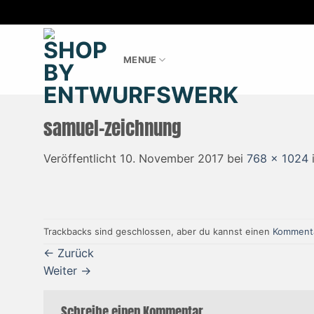
Zum
Inhalt
MENUE
springen
samuel-zeichnung
Veröffentlicht
10. November 2017
bei
768 × 1024
Trackbacks sind geschlossen, aber du kannst einen
Kommenta
←
Zurück
Weiter
→
Schreibe einen Kommentar