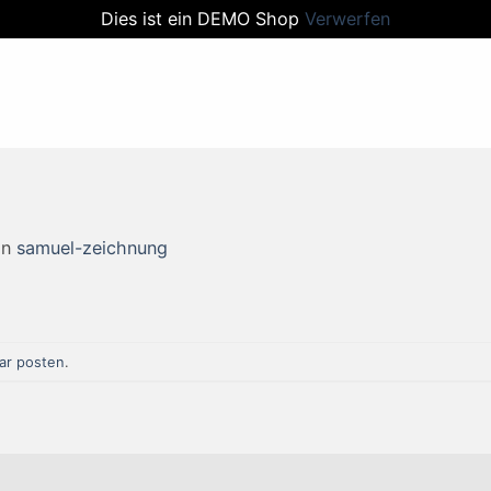
Dies ist ein DEMO Shop
Verwerfen
in
samuel-zeichnung
r posten
.