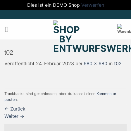
Dies ist ein DEMO Shop
Verwerfen
Zum
Inhalt
springen
t02
Veröffentlicht
24. Februar 2023
bei
680 × 680
in
t02
Trackbacks sind geschlossen, aber du kannst einen
Kommentar
posten
.
←
Zurück
Weiter
→