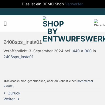
Dies ist ein DEMO Shop
Verwerfen
Zum
Inhalt
springen
2408sps_insta01
Veröffentlicht
3. September 2024
bei
1440 × 900
in
2408sps_insta01
Trackbacks sind geschlossen, aber du kannst einen
Kommentar
posten
.
←
Zurück
Weiter
→