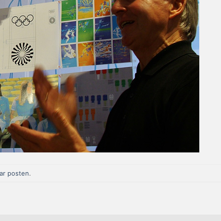
r posten
.